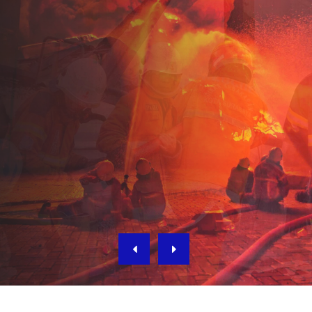
KEBAKARAN DAN
PENYELAMATAN KOTA
MANOKWARI
Jl. Pasar Turi No. 21 Manokwari
DAFTAR WISDAMCIL