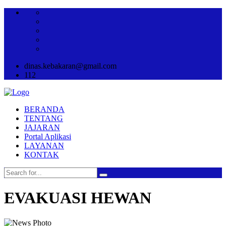
dinas.kebakaran@gmail.com
112
BERANDA
TENTANG
JAJARAN
Portal Aplikasi
LAYANAN
KONTAK
EVAKUASI HEWAN